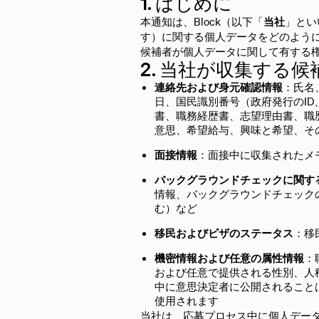
1. はじめに
本通知は、Block（以下「
当社
」とい
す）に関する個人データをどのよう
候補者が個人データに関して有する
2. 当社が収集する
連絡先および身元確認情報
：氏名
日、国民識別番号（政府発行のI
書、職務経歴書、志望理由書、職
意思、希望給与、興味と希望、そ
面接情報
：面接中に収集されたメ
バックグラウンドチェックに関す
情報、バックグラウンドチェック
む）など
移民およびビザのステータス
：移
機密情報および任意の属性情報
：
および任意で提供される性別、人
中に意思決定者に公開されること
使用されます
当社は、応募プロセス中に個人デー