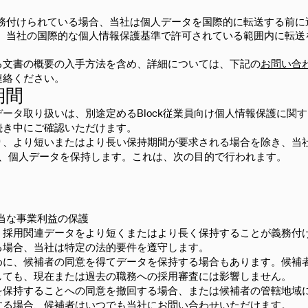
務付けられている場合、当社は個人データを国際的に転送する前に
、当社の国際的な個人情報保護基準で許可されている範囲内に転送
る文書の概要の入手方法を含め、詳細については、下記の
お問い合
連絡ください。
期間
ータ取り扱いは、別途定めるBlock従業員向け個人情報保護に関
続き中にご確認いただけます。
り、より短いまたはより長い保持期間が要求される場合を除き、当
間、個人データを保持します。これは、次の目的で行われます。
当な事業利益の保護
、採用関連データをより短くまたはより長く保持することが義務付
る場合、当社は特定の法的要件を遵守します。
めに、候補者の同意を得てデータを保持する場合もあります。候補
しても、現在または過去の職務への採用審査には影響しません。
を保持することへの同意を撤回する場合、または候補者の管轄地域
する場合、候補者はいつでも当社に
お問い合わせ
いただけます。