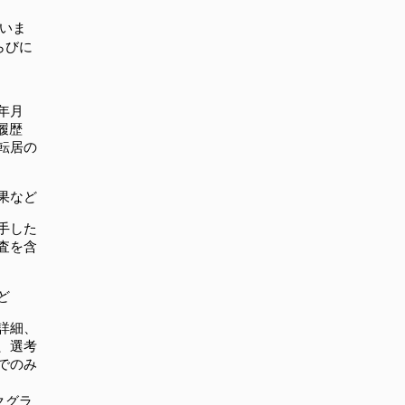
いま
らびに
年月
履歴
転居の
果など
手した
査を含
ど
詳細、
、選考
でのみ
クグラ