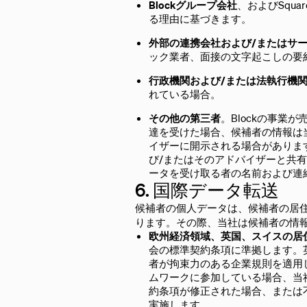
Blockグループ会社
、およびSquar
る理由に基づきます。
外部の連携会社および/またはサ
ック業者、面接の文字起こしの要
行政機関および/または法執行機
れている場合。
その他の第三者
。Blockの事業
達を受けた場合、候補者の情報は
イザーに開示される場合があります
び/またはそのアドバイザーと共
ータを受け取る者の名前および連
6. 国際データ転送
候補者の個人データは、候補者の居
ります。その際、当社は候補者の情
欧州経済領域、英国、スイスの居
会の標準契約条項に準拠します。
者が拘束力のある企業規則を適用して
ムワークに参加している場合、当
約条項が修正された場合、または
実施します。