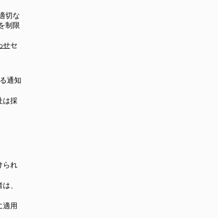
適切な
を制限
わせ
セ
する通知
社は採
けられ
者は、
に適用