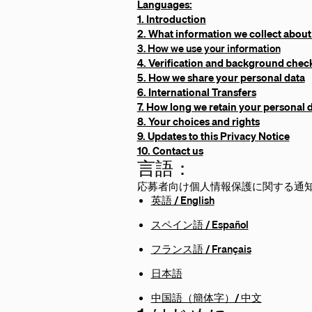
Languages:
1. Introduction
2. What information we collect about
3. How we use your information
4. Verification and background chec
5. How we share your personal data
6. International Transfers
7. How long we retain your personal 
8. Your choices and rights
9. Updates to this Privacy Notice
10. Contact us
言語：
応募者向け個人情報保護に関する通
英語 / English
スペイン語 / Español
フランス語 / Français
日本語
中国語（簡体字）/ 中文