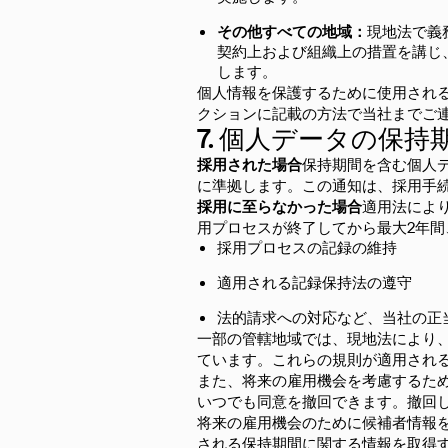
その他すべての地域：
現地法で義
契約上および組織上の措置を講じ
します。
個人情報を保護するために使用され
クションに記載の方法で当社までご
7. 個人データの保持
採用された場合
保持期間を含む個人デ
に準拠します。この通知は、採用手
採用に至らなかった場合
適用法によ
用プロセスが終了してから最大2年
採用プロセスの記録の維持
適用される記録保持法の遵守
法的請求への対応など、当社の正
一部の管轄地域では、現地法により
ています。これらの規則が適用され
また、将来の雇用機会を考慮するた
いつでも同意を撤回できます。撤回
将来の雇用機会のために候補者情報
される保持期間に関する情報を取得