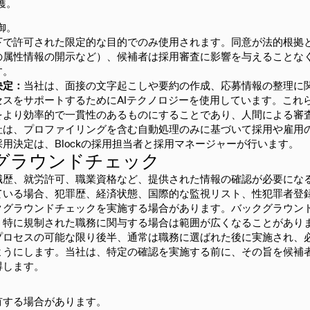
護。
御。
下で許可された限定的な目的でのみ使用されます。同意が法的根拠
の属性情報の開示など）、候補者は採用審査に影響を与えることな
す。
決定：
当社は、面接の文字起こしや要約の作成、応募情報の整理に
スをサポートするためにAIテクノロジーを使用しています。これ
をより効率的で一貫性のあるものにすることであり、人間による審
社は、プロファイリングを含む自動処理のみに基づいて採用や雇用
用決定は、Blockの採用担当者と採用マネージャーが行います。
クグラウンドチェック
職歴、就労許可、職業資格など、提供された情報の確認が必要にな
ている場合、犯罪歴、経済状態、国際的な監視リスト、性犯罪者登
クグラウンドチェックを実施する場合があります。バックグラウン
、特に規制された職務に関与する場合は範囲が広くなることがあり
プロセスの可能な限り後半、通常は職務に選ばれた後に実施され、
ようにします。当社は、特定の確認を実施する前に、その旨を候補
得します。
有する場合があります。