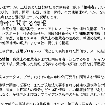
います）が、正社員または契約社員の候補者（以下「
候補者
」とい
に収集、使用、開示、転送、保管、保持、その他処理を行うか、な
権利および選択肢について説明します。
候補者に関する情報
、自宅住所、電話番号、メールアドレス、その他の連絡先情報、生
D、パスポート、社会保障番号、国民保険番号など）
採用選考情報
：
歴、学歴、資格とスキル、職業上の推薦者の連絡先、希望の役職、
の他候補者の選択により当社に提供する情報
モや評価、採用プロセスの一環として実施された評価やテストの結
る情報
：職業上の推薦者および社内紹介者（該当する場合）から入
の完了後に受け取った情報（応募する特定の役職に必要な犯罪歴調
民ステータス、ビザまたはその他の就労許可要件に関連する情報な
職場の調整に必要な、または現地法で要求される健康状態や障害の
種、民族、退役軍人の身分などの属性情報。この情報は任意であり
はなく、多様性およびコンプライアンス報告のために集計された形
タの大部分を候補者から直接収集しますが、第三者（紹介者、バッ