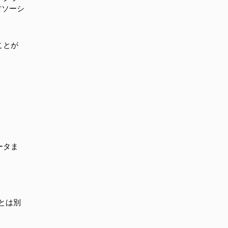
材ソーシ
ことが
ータま
とは別