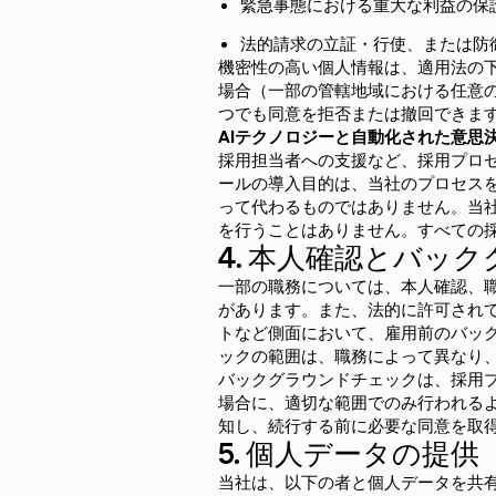
緊急事態における重大な利益の保
法的請求の立証・行使、または防
機密性の高い個人情報は、適用法の
場合（一部の管轄地域における任意
つでも同意を拒否または撤回できま
AIテクノロジーと自動化された意思
採用担当者への支援など、採用プロセ
ールの導入目的は、当社のプロセス
って代わるものではありません。当
を行うことはありません。すべての採
4. 本人確認とバッ
一部の職務については、本人確認、
があります。また、法的に許可され
トなど側面において、雇用前のバッ
ックの範囲は、職務によって異なり
バックグラウンドチェックは、採用
場合に、適切な範囲でのみ行われる
知し、続行する前に必要な同意を取
5. 個人データの提供
当社は、以下の者と個人データを共