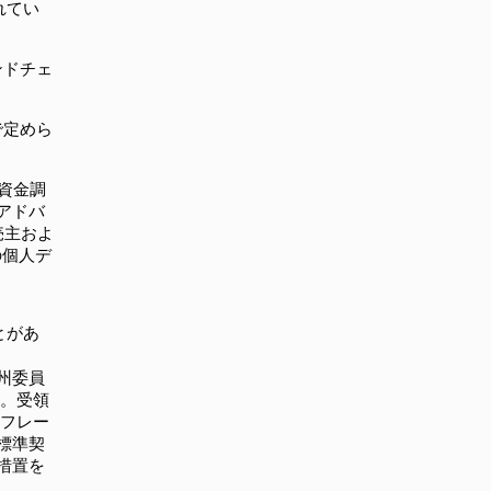
されてい
ンドチェ
で定めら
ら資金調
アドバ
売主およ
の個人デ
とがあ
州委員
す。受領
ーフレー
標準契
措置を