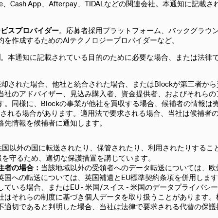
e、Cash App、Afterpay、TIDALなどの関連会社。本通知に記載
ービスプロバイダー
。応募者採用プラットフォーム、バックグラウ
約を作成するためのAIテクノロジープロバイダーなど。
関
。本通知に記載されている目的のために必要な場合、または法律
が売却された場合、他社と統合された場合、またはBlockが第三者か
当社のアドバイザー、見込み購入者、資金提供者、およびそれらの
。同様に、Blockの事業が他社を買収する場合、候補者の情報は
有される場合があります。適用法で要求される場合、当社は候補者
絡先情報を候補者に通知します。
住国以外の国に転送されたり、保管されたり、利用されたりするこ
報を守るため、適切な保護措置を講じています。
住者の場合：
当該地域以外の受領者へのデータ転送については、欧
英国への転送については、英国補遺とEU標準契約条項を併用しま
いる場合、またはEU - 米国/スイス - 米国のデータプライバシ
社はそれらの制度に基づき個人データを取り扱うことがあります。
不適切であると判明した場合、当社は法律で要求される代替の保護