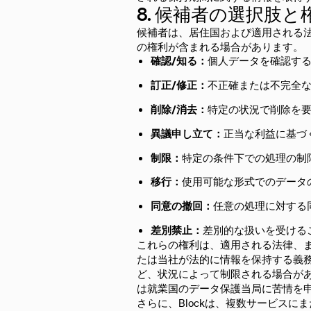
8. 候補者の選択肢と
候補者は、居住国および適用される
の権利が含まれる場合があります。
確認/知る：
個人データを確認す
訂正/修正：
不正確または不完全
削除/消去：
特定の状況で削除を
異議申し立て：
正当な利益に基づ
制限：
特定の条件下での処理の制
移行：
使用可能な形式でのデータ
同意の撤回：
任意の処理に対する
差別禁止：
差別的な扱いを受ける
これらの権利は、適用される法律、
たは当社が法的に情報を保持する義
ど、状況によって制限される場合が
は就業国のデータ保護当局に苦情を
さらに、Blockは、複数サービス