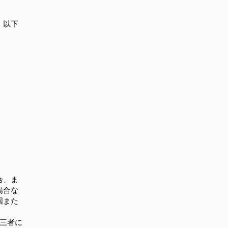
、以下
合、ま
場合な
国また
第三者に