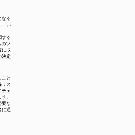
となる
く、い
関する
らのツ
査に取
の決定
ること
録リス
ドチェ
ます。
必要な
者に通